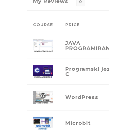
My Reviews
0
COURSE
PRICE
JAVA
V
PROGRAMIRANJA
Programski jezik
V
C
WordPress
V
Microbit
V