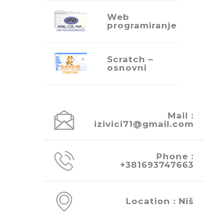
Web
V
programiranje
Scratch –
V
osnovni
Mail :
izivici71@gmail.com
Phone :
+381693747663
Location : Niš