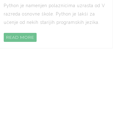
Python je namenjen polaznicima uzrasta od V
razreda osnovne škole. Python je lakši za
učenje od nekih starijih programskih jezika.
READ MORE