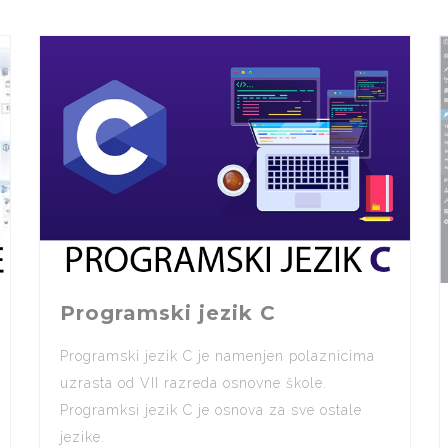
Programski jezik C
Programski jezik C je namenjen polaznicima
uzrasta od VII razreda osnovne škole.
Programksi jezik C je osnova za sve ostale
jezike.