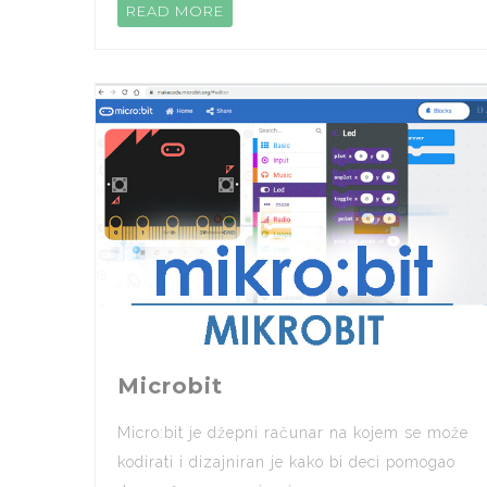
READ MORE
Microbit
Micro:bit je džepni računar na kojem se može
kodirati i dizajniran je kako bi deci pomogao