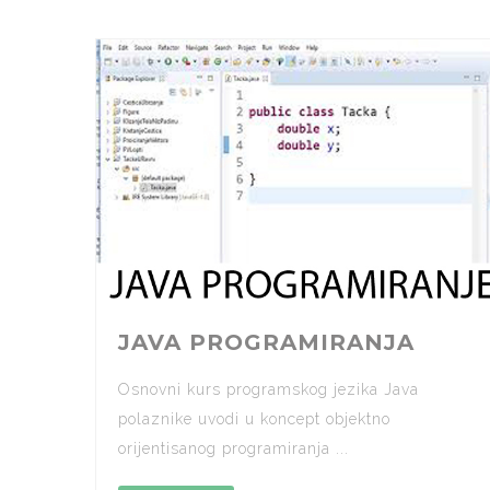
JAVA PROGRAMIRANJA
Osnovni kurs programskog jezika Java
polaznike uvodi u koncept objektno
orijentisanog programiranja ...