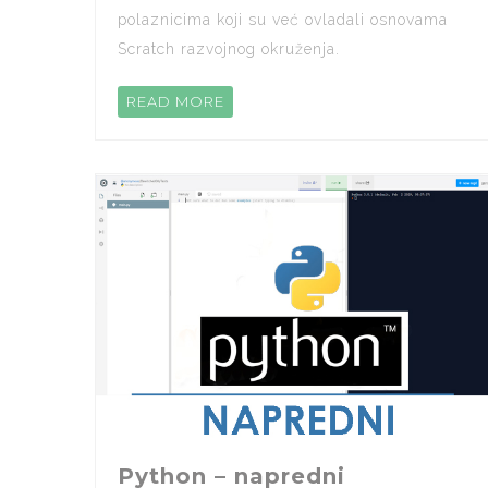
polaznicima koji su već ovladali osnovama
Scratch razvojnog okruženja.
READ MORE
Python – napredni