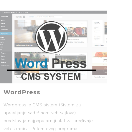
WordPress
Wordpress je CMS sistem (Sistem za
upravljanje sadržinom veb sajtova) i
predstavlja najpopularniji alat za uređivnje
veb stranica. Putem ovog programa...