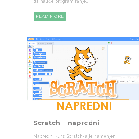
da nauče programiranje...
READ MORE
Scratch – napredni
Napredni kurs Scratch-a je namenjen