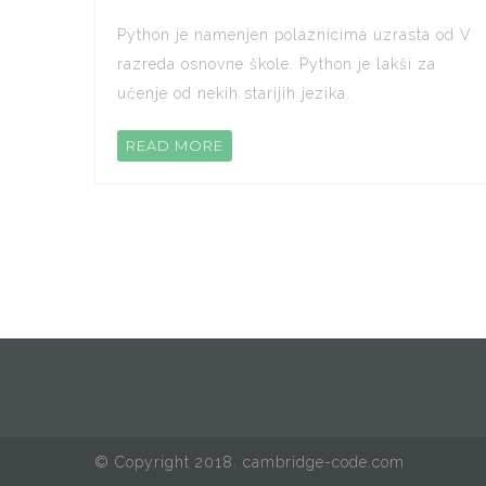
Python je namenjen polaznicima uzrasta od V
razreda osnovne škole. Python je lakši za
učenje od nekih starijih jezika.
READ MORE
© Copyright 2018. cambridge-code.com