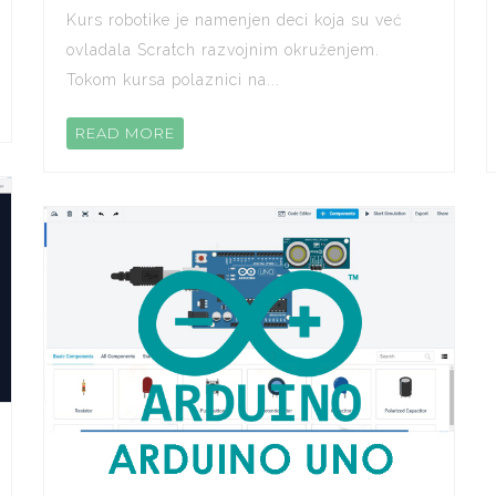
Kurs robotike je namenjen deci koja su već
ovladala Scratch razvojnim okruženjem.
Tokom kursa polaznici na...
READ MORE