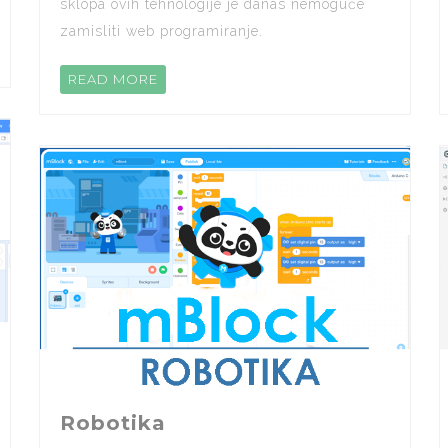
sklopa ovih tehnologije je danas nemoguće
zamisliti web programiranje.
READ MORE
Robotika