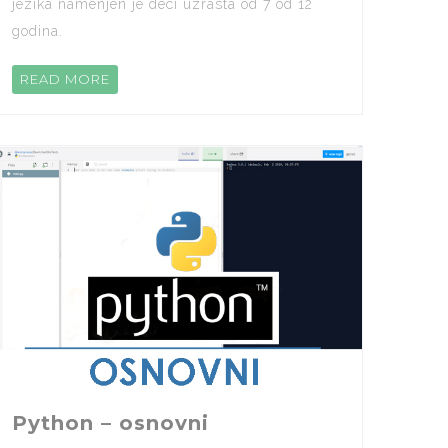
jezika namenjen je deci uzrasta od 7 od 12
godina.
READ MORE
Python – osnovni