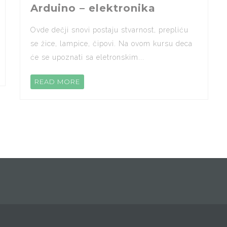
Arduino – elektronika
Ovde dečji snovi postaju stvarnost, prepliću
se žice, lampice, čipovi. Na ovom kursu deca
će se upoznati sa eletronskim...
READ MORE