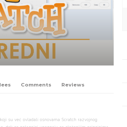
dees
Comments
Reviews
koji su već ovladali osnovama Scratch razvojnog