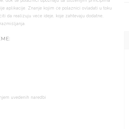
ne, dok se polaznici upoznaju sa složenijim principima
e aplikacije. Znanje kojim će polaznici ovladati u toku
i da realizuju veće ideje, koje zahtevaju dodatne,
razmišljanja.
EME:
enjem uvedenih naredbi