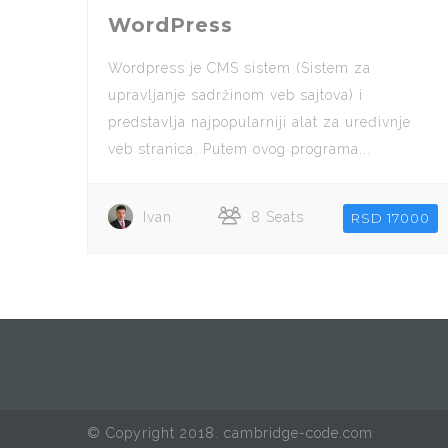
WordPress
Wordpress je CMS sistem (Sistem za
upravljanje sadržinom veb sajtova) i
predstavlja najpopularniji alat za uređivnje
veb stranica. Putem ovog programa...
Ivan
8 Seats
RSD 17000
© Copyright 2018. cambridge-code.com