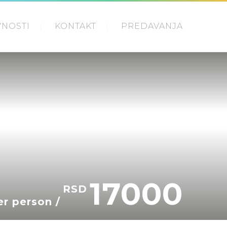
VNOSTI
KONTAKT
PREDAVANJA
17000
RSD
er person /