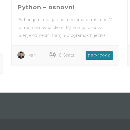
Python – osnovni
Python je namenjen polaznicima uzrasta od V
razreda osnovne škole. Python je lakši za
učenje od nekih starijih programskih jezika.
Ivan
8 Seats
RSD 17000