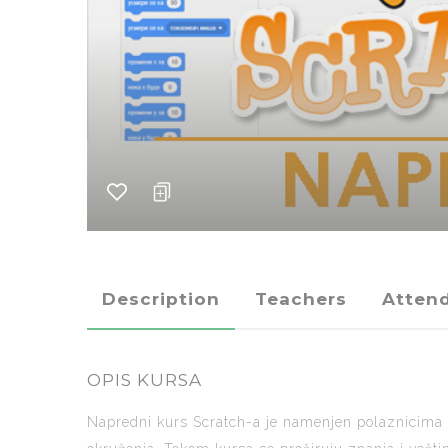
Description
Teachers
Atten
OPIS KURSA
Napredni kurs Scratch-a je namenjen polaznicima 