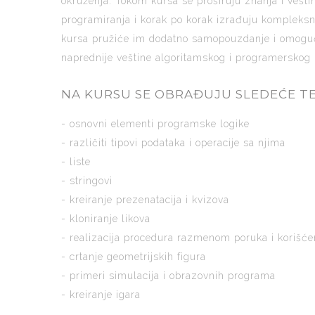
okruženja. Tokom kursa se proširuju znanja i vešti
programiranja i korak po korak izrađuju kompleksnij
kursa pružiće im dodatno samopouzdanje i omogućit
naprednije veštine algoritamskog i programerskog 
NA KURSU SE OBRAĐUJU SLEDEĆE T
- osnovni elementi programske logike
- različiti tipovi podataka i operacije sa njima
- liste
- stringovi
- kreiranje prezenatacija i kvizova
- kloniranje likova
- realizacija procedura razmenom poruka i korišć
- crtanje geometrijskih figura
- primeri simulacija i obrazovnih programa
- kreiranje igara