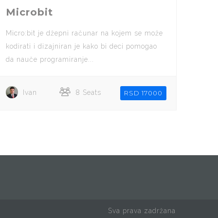
Microbit
Micro:bit je džepni računar na kojem se može
kodirati i dizajniran je kako bi deci pomogao
da nauče programiranje...
Ivan
8 Seats
RSD 17000
Sva prava zadržana