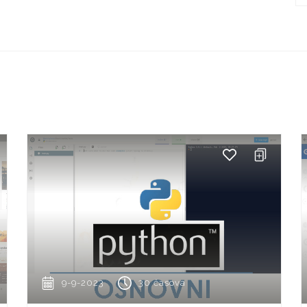
9-9-2023
30 časova